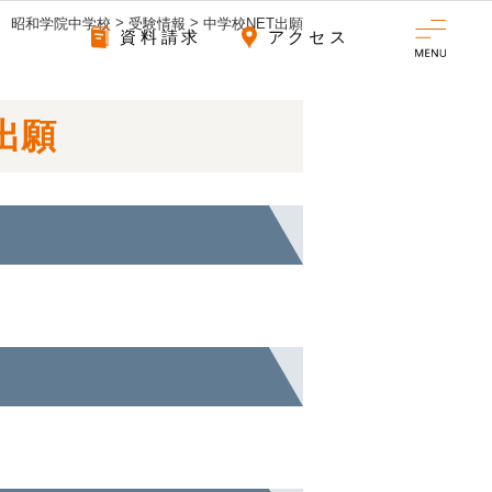
>
>
昭和学院中学校
受験情報
中学校NET出願
資料請求
アクセス
出願