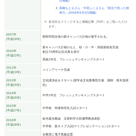
日掲載)
高柳もとえさん・中田ふくえさん「部活で培った精
神力」(2006年8月3日掲載)
各項目をクリックすると掲載記事（PDF）をご覧いただけ
ます。
2007年
昭和学院全体の新キャンパス計画が着手される。
平成19年
新キャンパス計画のもと、幼・小・中・高校新校舎完成
2010年
創立70周年記念式典を挙行
平成22年
高校1年生 フレッシュマンキャンプスタート
2011年
メインアリーナ完成
平成23年
2013年
文化講演会をスタート(奨学会文化教養部主催 講師 尾木直樹
平成25年
氏)
2014年
中学1年生 フレッシュマンキャンプスタート
平成26年
2015年
中学校 特進特待生入試スタート
平成27年
鈴木親光教諭 文部科学大臣優秀教員表彰
2016年
平成28年
中学校 新タイプ入試(マイプレゼンテーション)スタート
全教室に電子黒板設置