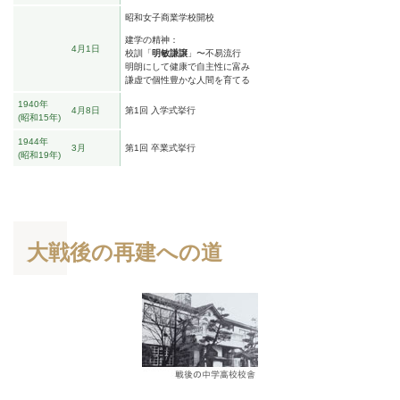
昭和女子商業学校開校
建学の精神：
4月1日
校訓「
明敏謙譲
」〜不易流行
明朗にして健康で自主性に富み
謙虚で個性豊かな人間を育てる
1940年
4月8日
第1回 入学式挙行
昭和15年
1944年
3月
第1回 卒業式挙行
昭和19年
大戦後の再建への道