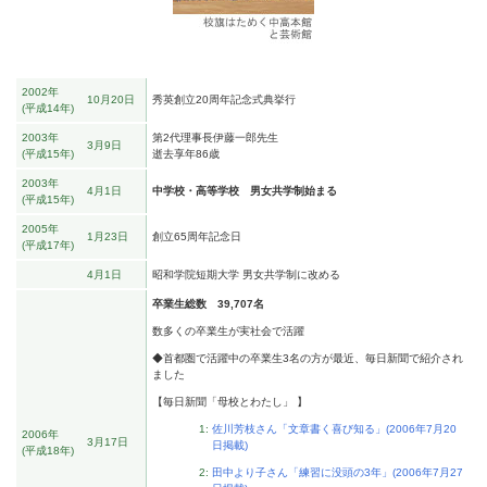
2002年
10月20日
秀英創立20周年記念式典挙行
平成14年
2003年
第2代理事長伊藤一郎先生
3月9日
平成15年
逝去享年86歳
2003年
4月1日
中学校・高等学校 男女共学制始まる
平成15年
2005年
1月23日
創立65周年記念日
平成17年
4月1日
昭和学院短期大学 男女共学制に改める
卒業生総数
39,707名
数多くの卒業生が実社会で活躍
◆首都圏で活躍中の卒業生3名の方が最近、毎日新聞で紹介され
ました
【毎日新聞「母校とわたし」 】
佐川芳枝さん「文章書く喜び知る」(2006年7月20
2006年
3月17日
日掲載)
平成18年
田中より子さん「練習に没頭の3年」(2006年7月27