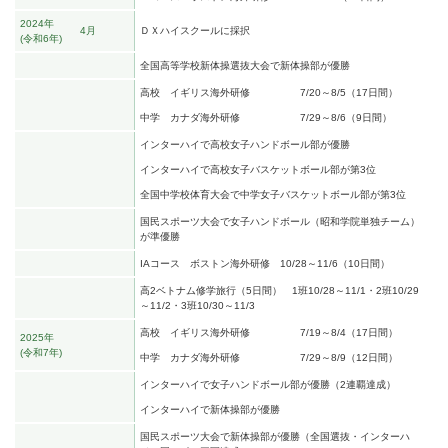
2024年
4月
ＤＸハイスクールに採択
令和6年
全国高等学校新体操選抜大会で新体操部が優勝
高校 イギリス海外研修 7/20～8/5（17日間）
中学 カナダ海外研修 7/29～8/6（9日間）
インターハイで高校女子ハンドボール部が優勝
インターハイで高校女子バスケットボール部が第3位
全国中学校体育大会で中学女子バスケットボール部が第3位
国民スポーツ大会で女子ハンドボール（昭和学院単独チーム）
が準優勝
IAコース ボストン海外研修 10/28～11/6（10日間）
高2ベトナム修学旅行（5日間） 1班10/28～11/1・2班10/29
～11/2・3班10/30～11/3
高校 イギリス海外研修 7/19～8/4（17日間）
2025年
令和7年
中学 カナダ海外研修 7/29～8/9（12日間）
インターハイで女子ハンドボール部が優勝（2連覇達成）
インターハイで新体操部が優勝
国民スポーツ大会で新体操部が優勝（全国選抜・インターハ