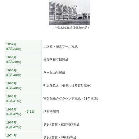
1959年
大講堂・競泳プール完成
昭和34年
1963年
高等学校本館完成
昭和38年
1965年
八ヶ岳山荘完成
昭和40年
1965年
明譲像除幕（モデルは多賀谷靖子）
昭和40年
1966年
宮久保総合グラウンド完成（73年拡張）
昭和41年
1967年
4月1日
幼稚園開園
昭和42年
1967年
第1体育館・家庭科館完成
昭和42年
1974年
第2体育館・理科館完成