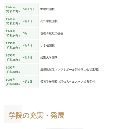
1947年
5月17日
中学校開校
昭和22年
1948年
4月1日
高等学校開校
昭和23年
1949年
3月
現在の校歌の誕生
昭和24年
1950年
4月1日
小学校開校
昭和25年
1950年
4月1日
短期大学開学
昭和25年
1955年
応援歌誕生（ソフトボール部全国大会初出場）
昭和30年
1958年
4月1日
栄養学校開校（現短大ヘルスケア栄養学科）
昭和33年
学院の充実・発展