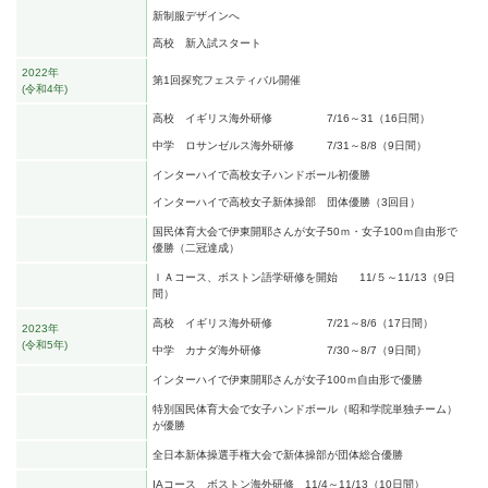
新制服デザインへ
高校 新入試スタート
2022年
第1回探究フェスティバル開催
令和4年
高校 イギリス海外研修 7/16～31（16日間）
中学 ロサンゼルス海外研修 7/31～8/8（9日間）
インターハイで高校女子ハンドボール初優勝
インターハイで高校女子新体操部 団体優勝（3回目）
国民体育大会で伊東開耶さんが女子50ｍ・女子100ｍ自由形で
優勝（二冠達成）
ＩＡコース、ボストン語学研修を開始
11/５～11/13（9日
間）
高校 イギリス海外研修 7/21～8/6（17日間）
2023年
令和5年
中学 カナダ海外研修 7/30～8/7（9日間）
インターハイで伊東開耶さんが女子100ｍ自由形で優勝
特別国民体育大会で女子ハンドボール（昭和学院単独チーム）
が優勝
全日本新体操選手権大会で新体操部が団体総合優勝
IAコース ボストン海外研修
11/4～11/13（10日間）