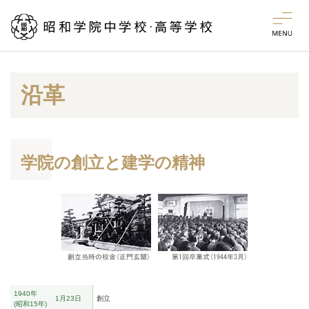
History of Showa Gakuin
昭和学院のあゆみ
沿革
学院の創立と建学の精神
1940年
1月23日
創立
昭和15年