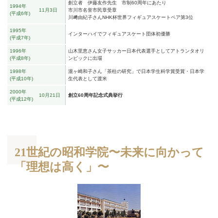
創立者 伊藤友作先生 市制60周年にあたり
1994年
11月3日
市川市名誉市民章受章
平成6年
川﨑由紀子さんNHK杯世界フィギュアスケートペア第3位
1995年
インターハイでフィギュアスケート団体初優勝
平成7年
1996年
山木里恵さん女子サッカー日本代表選手としてアトランタオリ
平成8年
ンピックに出場
1998年
瀧ヶ崎和子さん「茶柱の研究」で日本学生科学賞受賞・日本学
平成10年
生代表として渡米
2000年
10月21日
創立60周年記念式典挙行
平成12年
21世紀の昭和学院〜未来に向かって
「理想は高く」〜