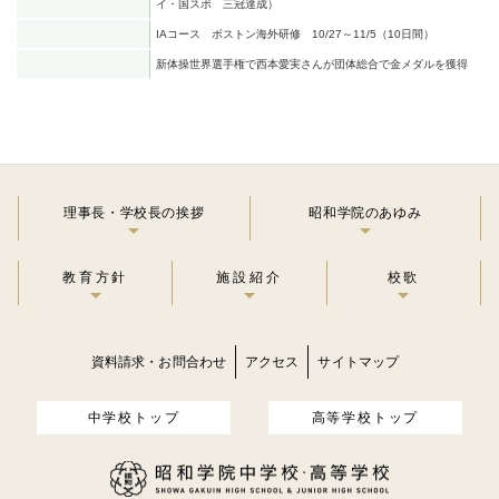
イ・国スポ 三冠達成）
IAコース ボストン海外研修
10/27～11/5（10日間）
新体操世界選手権で西本愛実さんが団体総合で金メダルを獲得
理事長・学校長の挨拶
昭和学院のあゆみ
教育方針
施設紹介
校歌
資料請求・お問合わせ
アクセス
サイトマップ
中学校トップ
高等学校トップ