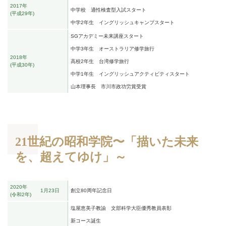
2017年
中学校 適性検査型入試スタート
平成29年
中学2年生 イングリッシュキャンプスタート
SGアカデミー未来講座スタート
中学3年生 オーストラリア修学旅行
2018年
高校2年生 台湾修学旅行
平成30年
中学1年生 イングリッシュアクティビティスタート
山本理事長 市川市政功労賞受賞
21世紀の昭和学院〜「描いた未来
を、超えてゆけ」～
2020年
1月23日
創立80周年記念日
令和2年
塩屋恵美子教諭 文部科学大臣優秀教員表彰
新コース誕生