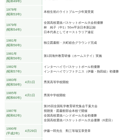
昭和49年
1978年
本校生初のライトブルー少年賞受賞
昭和53年
全国高校選抜バスケットボール大会初優勝
1979年
林 純子（中1）50m平泳日本新記録
昭和54年
日本代表としてオーストラリア遠征
1981年
独立図書館・大町総合グラウンド完成
昭和56年
1981年
第1回海外教育研修（ホームステイ）実施
昭和56年
1982年
インターハイでバスケットボール初優勝
昭和57年
インターハイでソフトテニス（伊藤・熱田組）初優勝
1983年
4月1日
秀英高等学校開校
昭和58年
1985年
4月1日
秀英中学校開校
昭和60年
第35回全国私学教育研究集会千葉大会
1987年
視聴覚・図書館部会本校で開催
昭和62年
全国高校選抜ハンドボール大会初優勝
全国高校選抜バスケットボール大会優勝（6度目）
1990年
4月29日
伊藤一郎先生 勲三等瑞宝章受章
平成2年