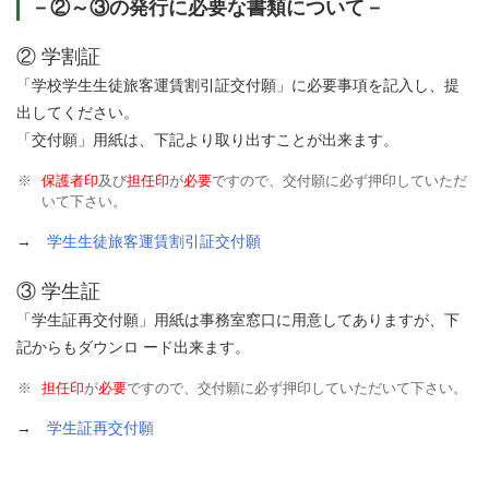
－②～③の発行に必要な書類について－
② 学割証
「学校学生生徒旅客運賃割引証交付願」に必要事項を記入し、提
出してください。
「交付願」用紙は、下記より取り出すことが出来ます。
保護者印
及び
担任印
が
必要
ですので、交付願に必ず押印していただ
いて下さい。
→
学生生徒旅客運賃割引証交付願
③ 学生証
「学生証再交付願」用紙は事務室窓口に用意してありますが、下
記からもダウンロ ード出来ます。
担任印
が
必要
ですので、交付願に必ず押印していただいて下さい。
→
学生証再交付願