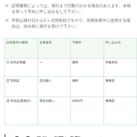
証明書類によっては、発行まで日数のかかる場合があります。余裕
を持って早めに申し込みをして下さい。
学割は発行日から3 ヶ月間有効ですので、長期休業中に使用する場
合は、休み前に発行を受けて下さい。
証明書等の種類
必要書類
手数料
申し込み先
① 在学証明書
―
無料
学級担任
② 学割証
交付願い
無料
事務室
③ 学生証(再発行)
再交付願い
3000円
事務室