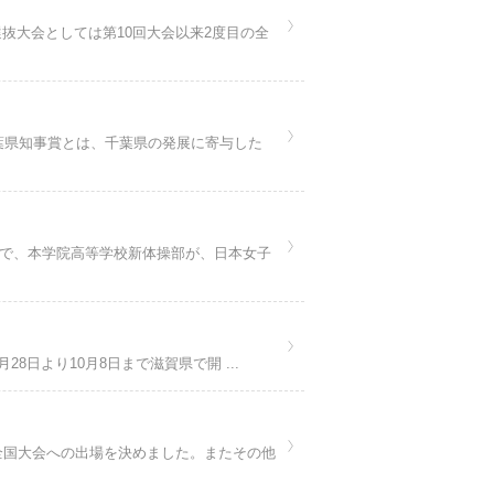
大会としては第10回大会以来2度目の全
葉県知事賞とは、千葉県の発展に寄与した
会で、本学院高等学校新体操部が、日本女子
8日より10月8日まで滋賀県で開 ...
全国大会への出場を決めました。またその他