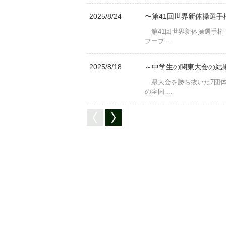
2025/8/24
〜第41回世界新体操選手
第41回世界新体操選手権
フープ ...
2025/8/18
～中学生の関東大会の結
県大会を勝ち抜いた7団体
の全国 ...