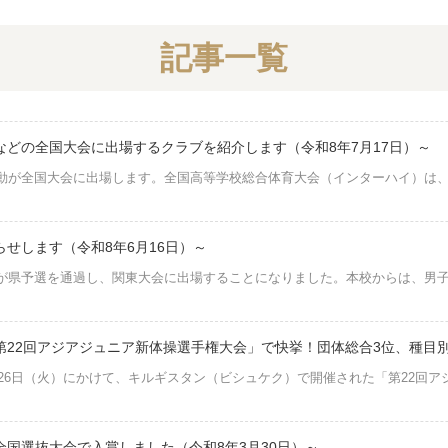
記事一覧
などの全国大会に出場するクラブを紹介します（令和8年7月17日）～
が全国大会に出場します。全国高等学校総合体育大会（インターハイ）は、「夢
せします（令和8年6月16日）～
県予選を通過し、関東大会に出場することになりました。本校からは、男子ソ
第22回アジアジュニア新体操選手権大会」で快挙！団体総合3位、種目
ら26日（火）にかけて、キルギスタン（ビシュケク）で開催された「第22回
国選抜大会で入賞しました（令和8年3月30日）～