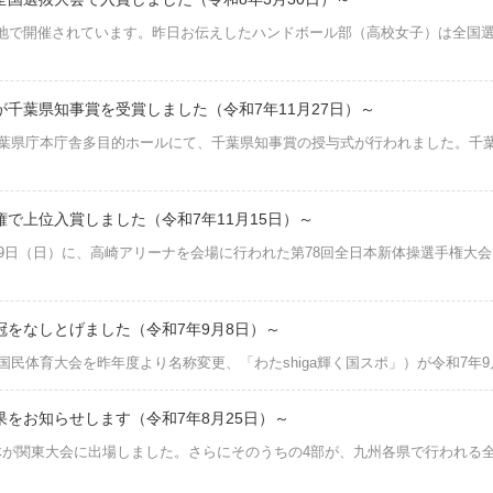
で開催されています。昨日お伝えしたハンドボール部（高校女子）は全国選抜
千葉県知事賞を受賞しました（令和7年11月27日）～
千葉県庁本庁舎多目的ホールにて、千葉県知事賞の授与式が行われました。千
で上位入賞しました（令和7年11月15日）～
～9日（日）に、高崎アリーナを会場に行われた第78回全日本新体操選手権大
冠をなしとげました（令和7年9月8日）～
民体育大会を昨年度より名称変更、「わたshiga輝く国スポ」）が令和7年9月2
をお知らせします（令和7年8月25日）～
が関東大会に出場しました。さらにそのうちの4部が、九州各県で行われる