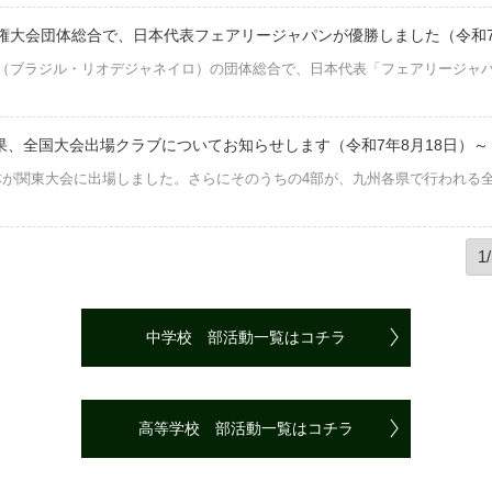
権大会団体総合で、日本代表フェアリージャパンが優勝しました（令和7
（ブラジル・リオデジャネイロ）の団体総合で、日本代表「フェアリージャ
果、全国大会出場クラブについてお知らせします（令和7年8月18日）～
が関東大会に出場しました。さらにそのうちの4部が、九州各県で行われる
中学校 部活動一覧はコチラ
高等学校 部活動一覧はコチラ