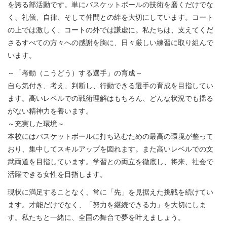
を誇る部活動です。単にバスケットボールの技術を磨くだけでな
く、礼儀、自律、そして仲間との絆を大切にしています。コート
の上では激しく、コートの外では謙虚に。私たちは、支えてくだ
さるすべての方々への感謝を胸に、日々厳しい練習に取り組んで
います。
～「考動（こうどう）する選手」の育成～
自ら気付き、考え、判断し、行動できる選手の育成を目指してい
ます。高いレベルでの戦術理解はもちろん、どんな状況でも揺る
がない精神力を養います。
～充実した環境～
本校にはバスケットボールに打ち込むための最高の環境が整って
おり、集中してスキルアップを図れます。また高いレベルでの文
武両道を目指しています。学習との両立を徹底し、将来、社会で
活躍できる女性を目指します。
現状に満足することなく、常に「先」を見据えた挑戦を続けてい
ます。才能だけでなく、「努力を継続できる力」を大切にしま
す。私たちと一緒に、全国の舞台で夢を叶えましょう。